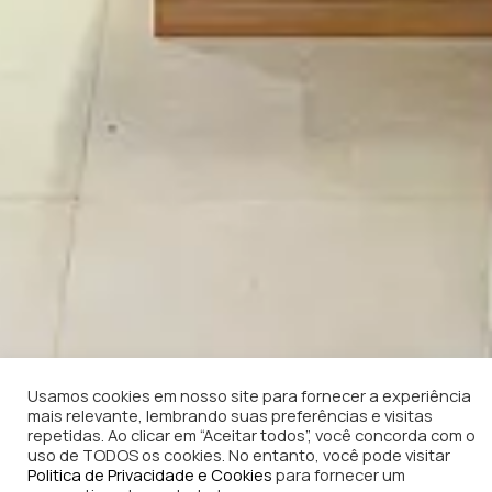
Usamos cookies em nosso site para fornecer a experiência
mais relevante, lembrando suas preferências e visitas
repetidas. Ao clicar em “Aceitar todos”, você concorda com o
uso de TODOS os cookies. No entanto, você pode visitar
Politica de Privacidade e Cookies
para fornecer um